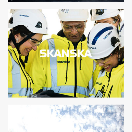
Safety Week
We+ lanserades för tusentals
medarbetare som en del av
Skanskas årliga Safety week
och blev en stor succé.
+ 88%