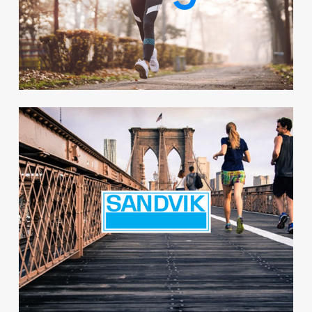
fantastiskt även för hälsan.
Globalt
Sandvik Rock Tools har gjort
fyra globala aktiviteter med
We+ som enar och sprider
glädje till kollegorna i över 20
länder.