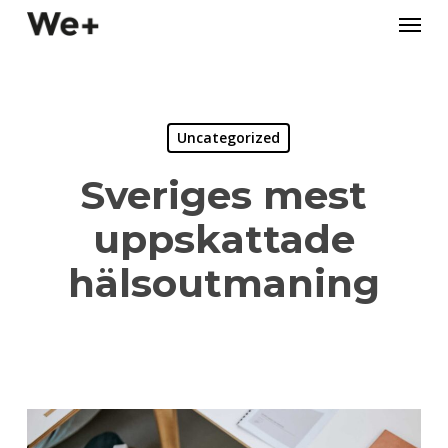
Skip
Menu
to
main
content
Uncategorized
Sveriges mest
uppskattade
hälsoutmaning