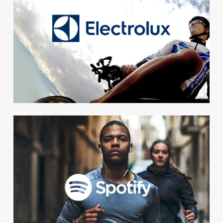
Kraftfulla resultat. Kollegorna
på Electrolux ökade
motionsnivån med 88% i snitt
under aktiviteten med We+.
Socialt
För Spotify var den sociala
interaktionen i We+ viktigast.
Ett hälsosamt och socialt sätt
att ena en global organisation.