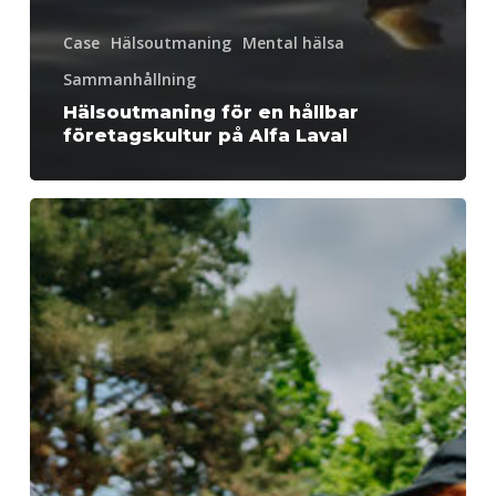
Case
Hälsoutmaning
Mental hälsa
Sammanhållning
Hälsoutmaning för en hållbar
företagskultur på Alfa Laval
Kronans
Apotek
skapade
gemenskap
från
Skåne
till
Lappland