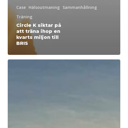
Case
Hälsoutmaning
Sammanhållning
Träning
Circle K siktar på
att träna ihop en
kvarts miljon till
BRIS
Hälsoutmaning
för
en
hållbar
företagskultur
på
Alfa
Laval