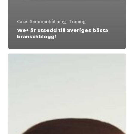
Case
Sammanhållning
Träning
We+ är utsedd till Sveriges bästa
branschblogg!
Nokia
motionerar
för
både
hjärta
och
hjärna