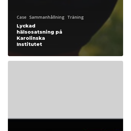
Case
Sammanhållning
Träning
Lyckad
hälsosatsning på
Karolinska
Institutet
We+
är
utsedd
till
Sveriges
bästa
branschblogg!